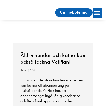
Onlinebokning
Äldre hundar och katter kan
Roliga ra
också teckna VetPlan!
pyrotekn
17 maj 2021
20 december 
Också den lite äldre hunden eller katten
Har din hund
kan teckna ett abonnemang på
senaste tre m
friskvårdande VetPlan hos oss. I
Då kan vi fö
abonnemanget ingår årlig vaccination
utan ...
och flera förebyggande åtgärder. ...
Läs mer »