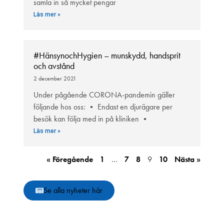
samla in så mycket pengar
Läs mer »
#HänsynochHygien – munskydd, handsprit
och avstånd
2 december 2021
Under pågående CORONA-pandemin gäller
följande hos oss: • Endast en djurägare per
besök kan följa med in på kliniken •
Läs mer »
« Föregående
1
…
7
8
9
10
Nästa »
Se alla nyheter här