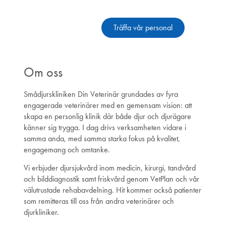
Alla vi som jobbar här
Träffa vår personal
Om oss
Smådjurskliniken Din Veterinär grundades av fyra
engagerade veterinärer med en gemensam vision: att
skapa en personlig klinik där både djur och djurägare
känner sig trygga. I dag drivs verksamheten vidare i
samma anda, med samma starka fokus på kvalitet,
engagemang och omtanke.
Vi erbjuder djursjukvård inom medicin, kirurgi, tandvård
och bilddiagnostik samt friskvård genom VetPlan och vår
välutrustade rehabavdelning. Hit kommer också patienter
som remitteras till oss från andra veterinärer och
djurkliniker.