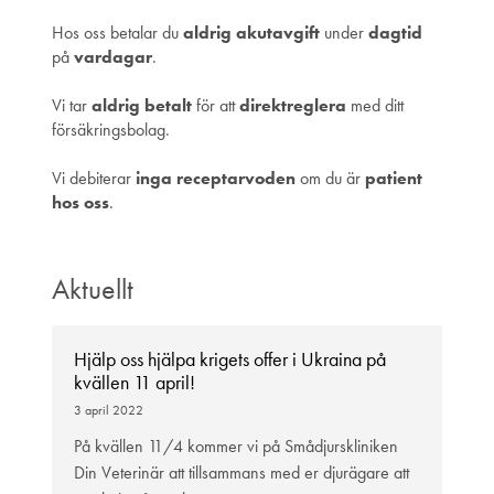
Hos oss betalar du
aldrig akutavgift
under
dagtid
på
vardagar
.
Vi tar
aldrig betalt
för att
direktreglera
med ditt
försäkringsbolag.
Vi debiterar
inga receptarvoden
om du är
patient
hos oss
.
Aktuellt
Hjälp oss hjälpa krigets offer i Ukraina på
kvällen 11 april!
3 april 2022
På kvällen 11/4 kommer vi på Smådjurskliniken
Din Veterinär att tillsammans med er djurägare att