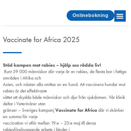
Onlinebokning
Vaccinate for Africa 2025
Stöd kampen mot rabies – hjälp oss rädda liv!
Runt 59 000 människor dör varje år av rabies, de flesta bor i fattiga
områden i Afrika och
Asien, och nästan alla smittas av en hund. Att vaccinera hundar mot
rabies är det effektivaste
sättet att skydda både människor och djur från sjukdomen. Vår klinik
deltar i Veterinärer utan
gränser – Sveriges kampanj
Vaccinate for Africa
där vi skänker
en summa för varje
vaccination vi utför mellan 19:e – 23:e maj till deras
rabiesförebyggande arbete i länder i