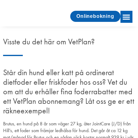
Onlinebokning
Visste du det här om VetPlan?
Står din hund eller katt på ordinerat
dietfoder eller friskfoder hos oss? Vet du
om att du erhåller fina foderrabatter med
ett VetPlan abonnemang? Låt oss ge er ett
räkneexempel!
Brutus, en hund på 8 år som väger 27 kg, äter JointCare (J/D) från
Hill’s, ett foder som främjar ledhälsa för hund. Det går åt ca 12 kg
mat/månad för Brutus och en sådan säck kostar normalt 939 kr i vår