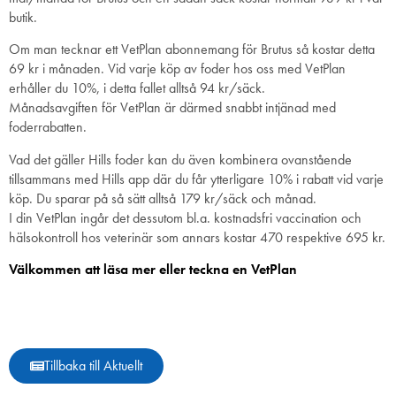
butik.
Om man tecknar ett VetPlan abonnemang för Brutus så kostar detta
69 kr i månaden. Vid varje köp av foder hos oss med VetPlan
erhåller du 10%, i detta fallet alltså 94 kr/säck.
Månadsavgiften för VetPlan är därmed snabbt intjänad med
foderrabatten.
Vad det gäller Hills foder kan du även kombinera ovanstående
tillsammans med Hills app där du får ytterligare 10% i rabatt vid varje
köp. Du sparar på så sätt alltså 179 kr/säck och månad.
I din VetPlan ingår det dessutom bl.a. kostnadsfri vaccination och
hälsokontroll hos veterinär som annars kostar 470 respektive 695 kr.
Välkommen att läsa mer eller teckna en VetPlan
Tillbaka till Aktuellt