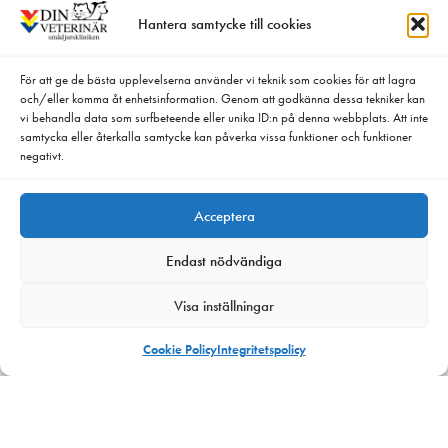
Laser »
Hantera samtycke till cookies
Akupunktur »
Vibrosfär »
Elektroterapi »
För att ge de bästa upplevelserna använder vi teknik som cookies för att lagra
och/eller komma åt enhetsinformation. Genom att godkänna dessa tekniker kan
Manuella metoder »
vi behandla data som surfbeteende eller unika ID:n på denna webbplats. Att inte
Kompletterande träning »
samtycka eller återkalla samtycke kan påverka vissa funktioner och funktioner
Rätt kost »
negativt.
Prenumerera på vårt nyhetsbrev:
Acceptera
Endast nödvändiga
Visa inställningar
Få nyhetsbrev
Cookie Policy
Integritetspolicy