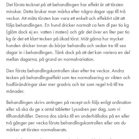
Det första tecknet på att behandlingen har effekt är att törsten
minskar. Detta brukar man märka efter några dagar upp till två
veckor. Att mäta törsten kan vara ett enkelt och effektivt sätt att
följa behandlingen. En hund dricker normalt ca fem dl per tio kg
(glöm dock ej ev. vatten i maten) och går det över en liter per tio
kg är det ett klart tecken på ökad törst. Mät gärna hur mycket
hunden dricker innan du börjar behandla och sedan tre till sex
dagar in i behandlingen. Tänk dock på att det kan variera en del
mellan dagarna, på grund av normalvariation.
Den första behandlingskontrollen sker efter tre veckor. Andra
tecken på behandlingseffekt som tex normalisering av vikten och
hudförändringar sker mer gradvis och tar som regel två till tre
månader.
Behandlingen skrivs antingen på recept och följs enligt ordination
eller så ska du ge x antal tabletter Lysodren per dag, som vi
tillhandahåller. Denna dos sänks till en underhållsdos på en eller
två gånger per vecka första behandlingskontrollen eller om du
märker att törsten normaliserats.